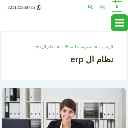
خطي
البحث
0
201122338735
لى
لمحتوى
الرئيسية
المدونة
المقالات
نظام ال erp
نظام ال erp