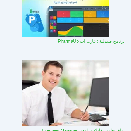
برنامج صيدلية : فارما اب PharmaUp​
اداة تنظيم مقابلات المدير Interview Manager