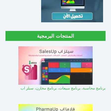
المنتجات البرمجية
برنامج محاسبة، برنامج مبيعات، برنامج مخازن، سيلز اب