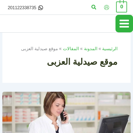
خطي
البحث
0
201122338735
لى
لمحتوى
الرئيسية
المدونة
المقالات
موقع صيدلية العزبى
موقع صيدلية العزبى