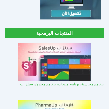
المنتجات البرمجية
برنامج محاسبة، برنامج مبيعات، برنامج مخازن، سيلز اب