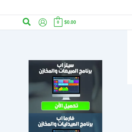
البحث
$0.00
0