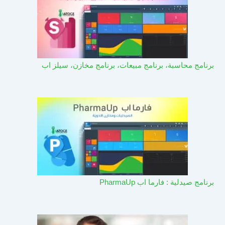
برنامج محاسبة، برنامج مبيعات، برنامج مخازن، سيلز اب
برنامج صيدلية : فارما اب PharmaUp​