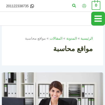
خطي
البحث
0
201122338735
لى
لمحتوى
الرئيسية
المدونة
المقالات
مواقع محاسبة
مواقع محاسبة