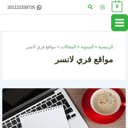
خطي
البحث
0
201122338735
لى
لمحتوى
الرئيسية
المدونة
المقالات
مواقع فري لانسر
مواقع فري لانسر