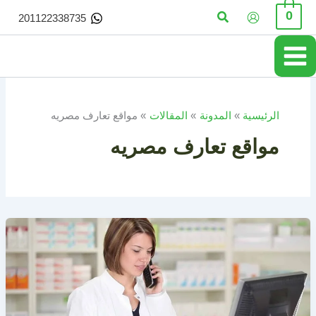
خطي
البحث
0
201122338735
لى
لمحتوى
الرئيسية
المدونة
المقالات
مواقع تعارف مصريه
مواقع تعارف مصريه