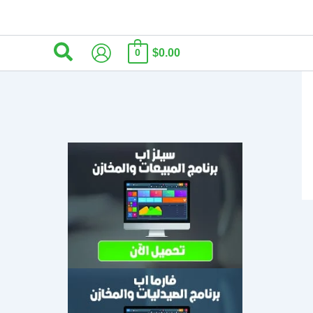
البحث
$0.00
0