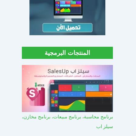
المنتجات البرمجية
برنامج محاسبة، برنامج مبيعات، برنامج مخازن،
سيلز اب