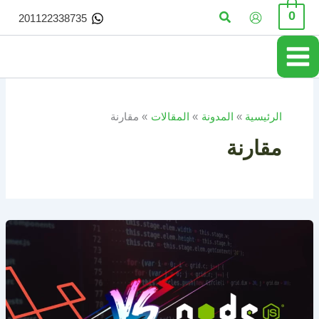
خطي
البحث
0
201122338735
لى
لمحتوى
الرئيسية
المدونة
المقالات
مقارنة
مقارنة