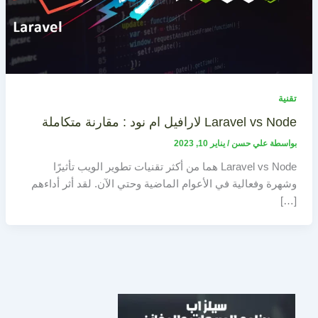
تقنية
Laravel vs Node لارافيل ام نود : مقارنة متكاملة
بواسطة
علي حسن
/
يناير 10, 2023
Laravel vs Node هما من أكثر تقنيات تطوير الويب تأثيرًا
وشهرة وفعالية في الأعوام الماضية وحتي الآن. لقد أثر أداءهم
[…]