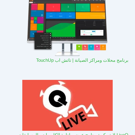
برنامج محلات ومراكز الصيانة | تاتش اب TouchUp
LiveQ لايف كيو: برنامج عرض وادارة الكاميرات والمسابقات –