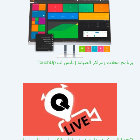
برنامج محلات ومراكز الصيانة | تاتش اب TouchUp
LiveQ لايف كيو: برنامج عرض وادارة الكاميرات والمسابقات –