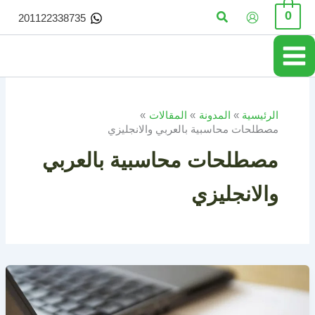
خطي
البحث
0
201122338735
لى
لمحتوى
الرئيسية
المدونة
المقالات
مصطلحات محاسبية بالعربي والانجليزي
مصطلحات محاسبية بالعربي
والانجليزي