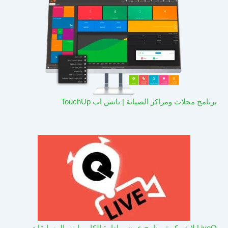
برنامج محلات ومراكز الصيانة | تاتش اب TouchUp
LiveQ لايف كيو: برنامج عرض وادارة الكاميرات والمسابقات –