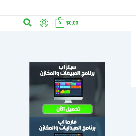
البحث
$0.00
0