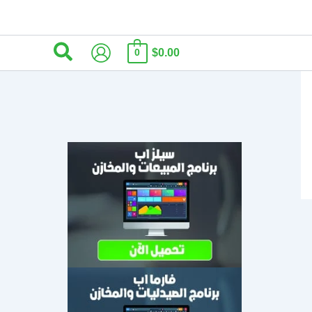
البحث
$0.00
0