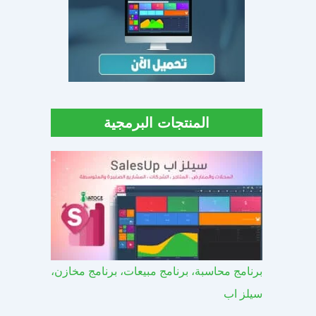
المنتجات البرمجية
برنامج محاسبة، برنامج مبيعات، برنامج مخازن،
سيلز اب