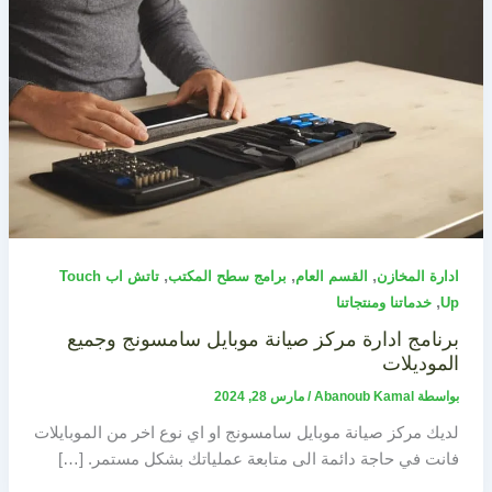
,
,
,
ادارة المخازن
القسم العام
برامج سطح المكتب
تاتش اب Touch
,
Up
خدماتنا ومنتجاتنا
برنامج ادارة مركز صيانة موبايل سامسونج وجميع
الموديلات
بواسطة
Abanoub Kamal
/
مارس 28, 2024
لديك مركز صيانة موبايل سامسونج او اي نوع اخر من الموبايلات
فانت في حاجة دائمة الى متابعة عملياتك بشكل مستمر. […]