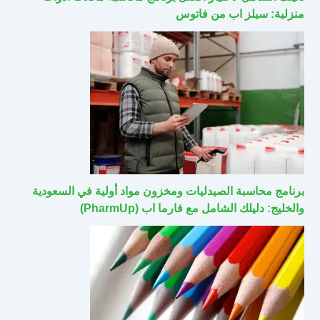
منزلية: سيلز اب من فاتوس
برنامج محاسبة الصيدليات ومخزون مواد أولية في السعودية
والخليج: دليلك الشامل مع فارما اب (PharmUp)