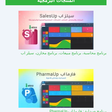
المنتجات البرمجية
برنامج محاسبة، برنامج مبيعات، برنامج مخازن، سيلز اب
برنامج صيدلية : فارما اب PharmaUp​