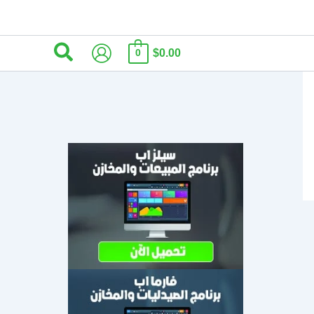
البحث
$0.00
0