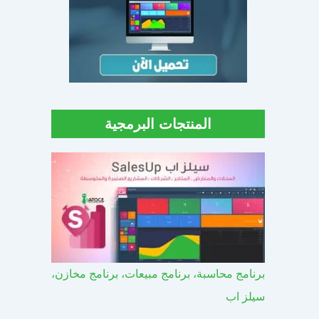
المنتجات البرمجية
برنامج محاسبة، برنامج مبيعات، برنامج مخازن،
سيلز اب