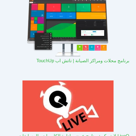
برنامج محلات ومراكز الصيانة | تاتش اب TouchUp
LiveQ لايف كيو: برنامج عرض وادارة الكاميرات والمسابقات –