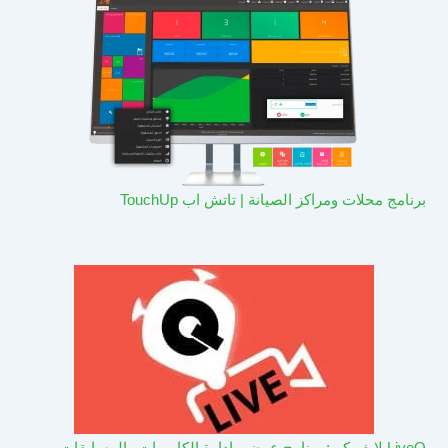
برنامج محلات ومراكز الصيانة | تاتش اب TouchUp
LiveQ لايف كيو: برنامج عرض وادارة الكاميرات والمسابقات –