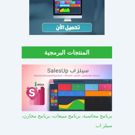
المنتجات البرمجية
برنامج محاسبة، برنامج مبيعات، برنامج مخازن،
سيلز اب