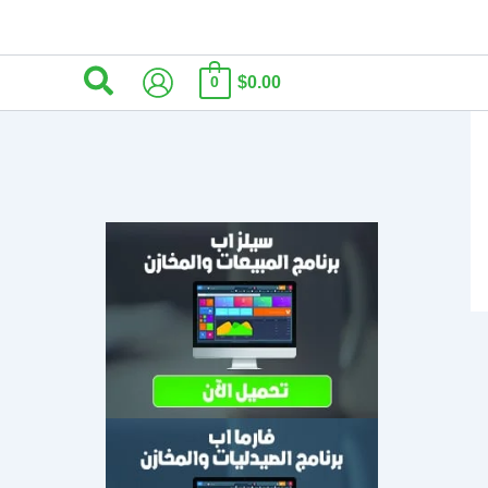
البحث
$0.00
0