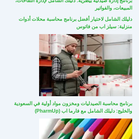
برنامج إدارة صيدلية بيطرية: دليلك الشامل لإدارة اللقاحات،
المبيعات، والفواتير
دليلك الشامل لاختيار أفضل برنامج محاسبة محلات أدوات
منزلية: سيلز اب من فاتوس
برنامج محاسبة الصيدليات ومخزون مواد أولية في السعودية
والخليج: دليلك الشامل مع فارما اب (PharmUp)