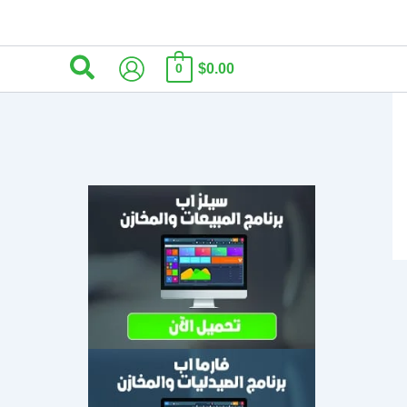
البحث
$0.00
0