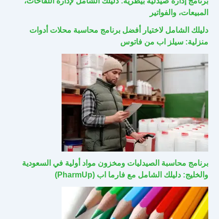
برنامج إدارة صيدلية بيطرية: دليلك الشامل لإدارة اللقاحات،
المبيعات، والفواتير
دليلك الشامل لاختيار أفضل برنامج محاسبة محلات أدوات
منزلية: سيلز اب من فاتوس
برنامج محاسبة الصيدليات ومخزون مواد أولية في السعودية
والخليج: دليلك الشامل مع فارما اب (PharmUp)