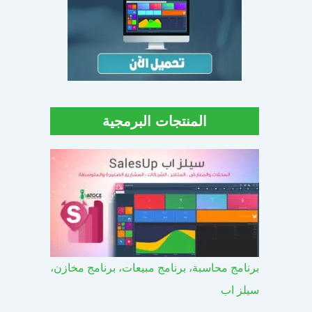
المنتجات البرمجية
برنامج محاسبة، برنامج مبيعات، برنامج مخازن،
سيلز اب