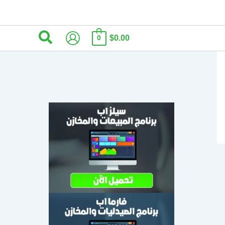
البحث
$0.00
0