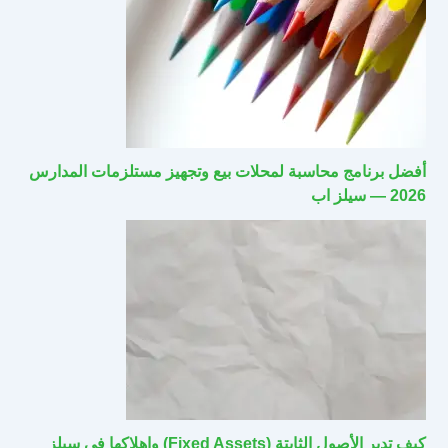
أفضل برنامج محاسبة لمحلات بيع وتجهيز مستلزمات المدارس
2026 — سيلز اب
كيف تدير الأصول الثابتة (Fixed Assets) وإهلاكها في سيلز