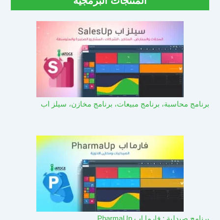
المنتجات البرمجية
برنامج محاسبة، برنامج مبيعات، برنامج مخازن، سيلز اب
برنامج صيدلية : فارما اب PharmaUp​