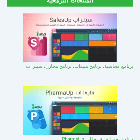
المنتجات البرمجية
برنامج محاسبة، برنامج مبيعات، برنامج مخازن، سيلز اب
برنامج صيدلية : فارما اب PharmaUp​