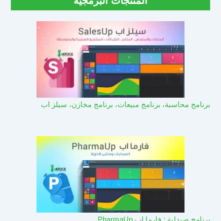
المنتجات البرمجية
برنامج محاسبة، برنامج مبيعات، برنامج مخازن، سيلز اب
برنامج صيدلية : فارما اب PharmaUp​