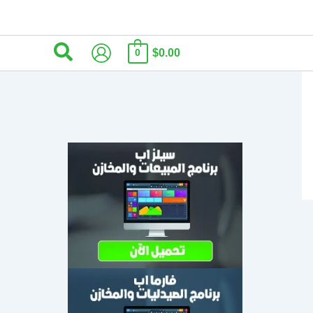
البحث
$0.00
0