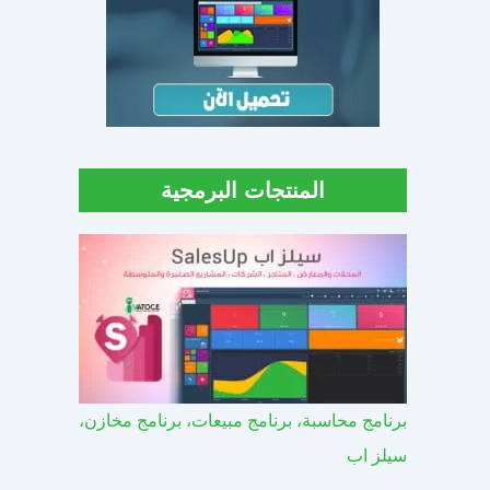
المنتجات البرمجية
برنامج محاسبة، برنامج مبيعات، برنامج مخازن،
سيلز اب