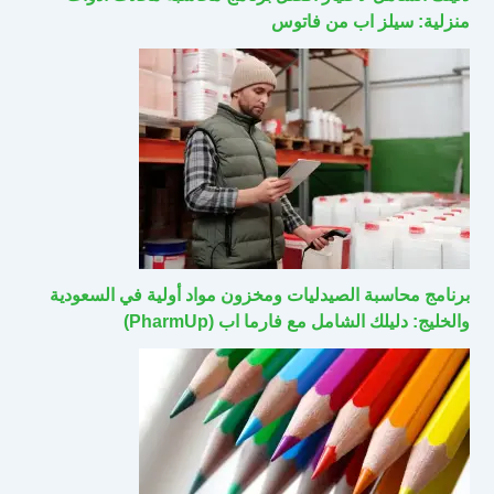
منزلية: سيلز اب من فاتوس
برنامج محاسبة الصيدليات ومخزون مواد أولية في السعودية
والخليج: دليلك الشامل مع فارما اب (PharmUp)