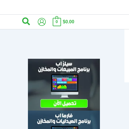
البحث
$0.00
0