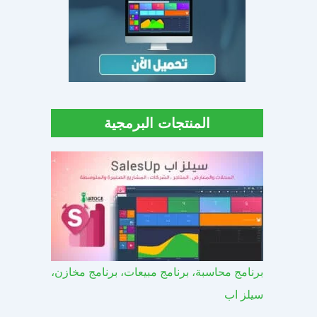
المنتجات البرمجية
برنامج محاسبة، برنامج مبيعات، برنامج مخازن،
سيلز اب