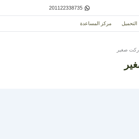
201122338735
التحميل
مركز المساعدة
اركت صغير
غير