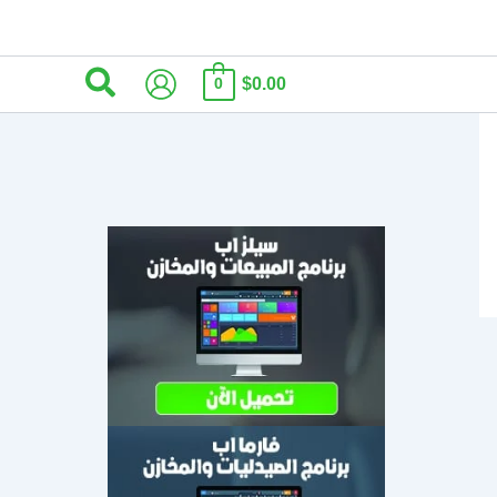
البحث
$0.00
0