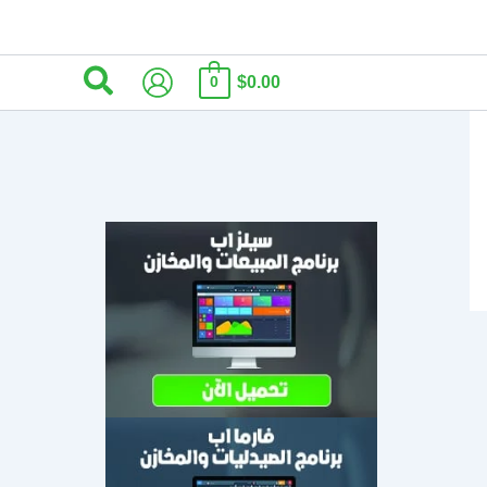
البحث
$0.00
0