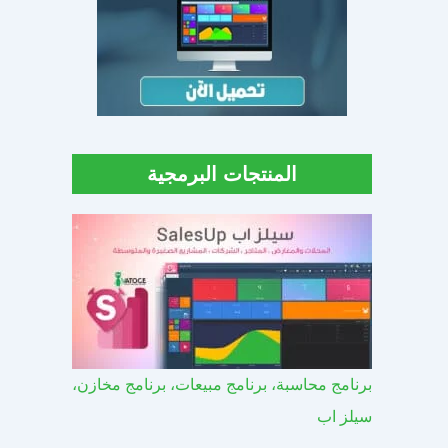
المنتجات البرمجية
برنامج محاسبة، برنامج مبيعات، برنامج مخازن،
سيلز اب