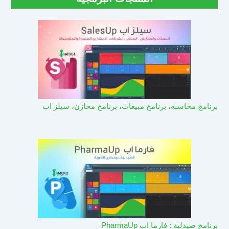
برنامج محاسبة، برنامج مبيعات، برنامج مخازن، سيلز اب
برنامج صيدلية : فارما اب PharmaUp​