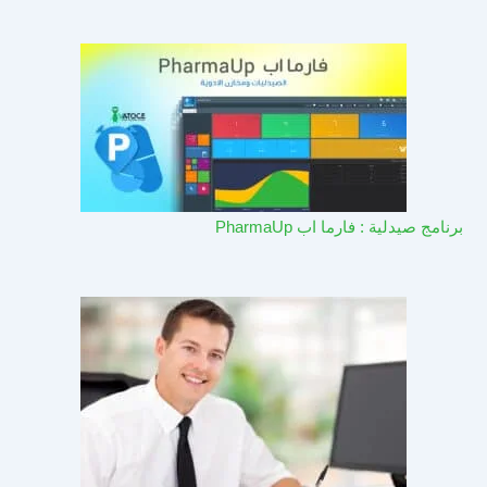
برنامج صيدلية : فارما اب PharmaUp​