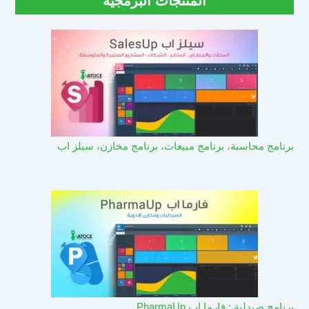
المنتجات البرمجية
برنامج محاسبة، برنامج مبيعات، برنامج مخازن، سيلز اب
برنامج صيدلية : فارما اب PharmaUp​