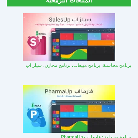
المنتجات البرمجية
برنامج محاسبة، برنامج مبيعات، برنامج مخازن، سيلز اب
برنامج صيدلية : فارما اب PharmaUp​