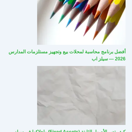
أفضل برنامج محاسبة لمحلات بيع وتجهيز مستلزمات المدارس
2026 — سيلز اب
كيف تدير الأصول الثابتة (Fixed Assets) وإهلاكها في سيلز