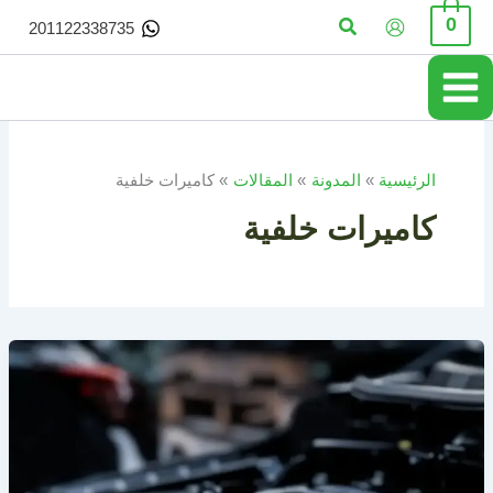
خطي
البحث
0
201122338735
لى
لمحتوى
الرئيسية
المدونة
المقالات
كاميرات خلفية
كاميرات خلفية