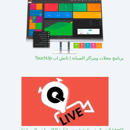
برنامج محلات ومراكز الصيانة | تاتش اب TouchUp
LiveQ لايف كيو: برنامج عرض وادارة الكاميرات والمسابقات –