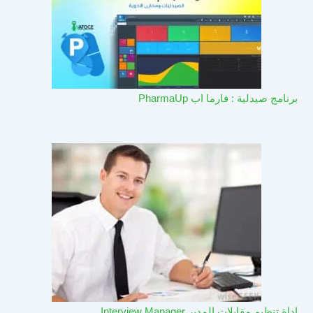
برنامج صيدلية : فارما اب PharmaUp​
اداة تنظيم مقابلات المدير Interview Manager