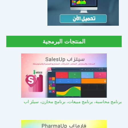
المنتجات البرمجية
برنامج محاسبة، برنامج مبيعات، برنامج مخازن، سيلز اب