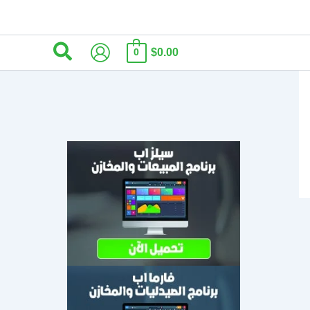
البحث
$0.00
0