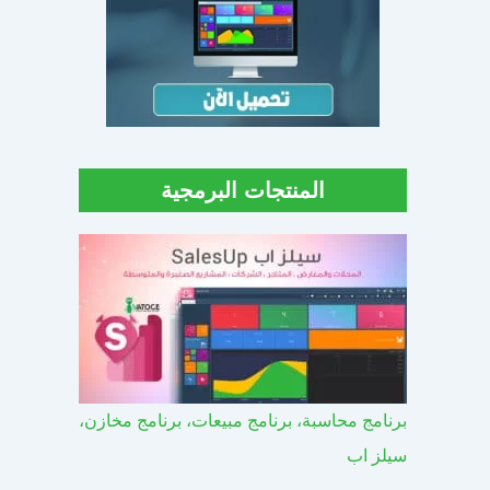
المنتجات البرمجية
برنامج محاسبة، برنامج مبيعات، برنامج مخازن،
سيلز اب