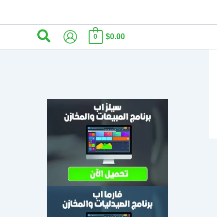
البحث
$0.00
0