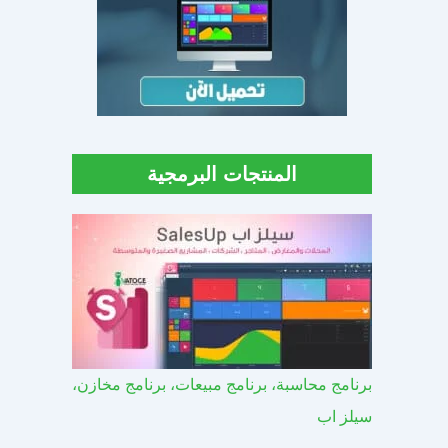
المنتجات البرمجية
برنامج محاسبة، برنامج مبيعات، برنامج مخازن،
سيلز اب