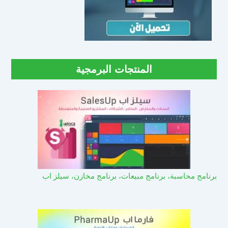
المنتجات البرمجية
برنامج محاسبة، برنامج مبيعات، برنامج مخازن، سيلز اب