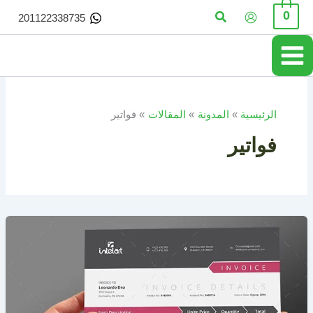
خطي
البحث
0
201122338735
لى
لمحتوى
الرئيسية
المدونة
المقالات
فواتير
فواتير