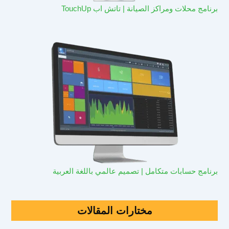
برنامج محلات ومراكز الصيانة | تاتش اب TouchUp
برنامج حسابات متكامل | تصميم عالمي باللغة العربية
مختارات المقالات