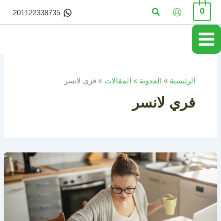
خطي
البحث
0
201122338735
لى
لمحتوى
الرئيسية
المدونة
المقالات
فري لانسر
فري لانسر