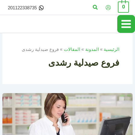
خطي
البحث
0
201122338735
لى
لمحتوى
الرئيسية
المدونة
المقالات
فروع صيدلية رشدى
فروع صيدلية رشدى