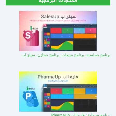
المنتجات البرمجية
برنامج محاسبة، برنامج مبيعات، برنامج مخازن، سيلز اب
برنامج صيدلية : فارما اب PharmaUp​