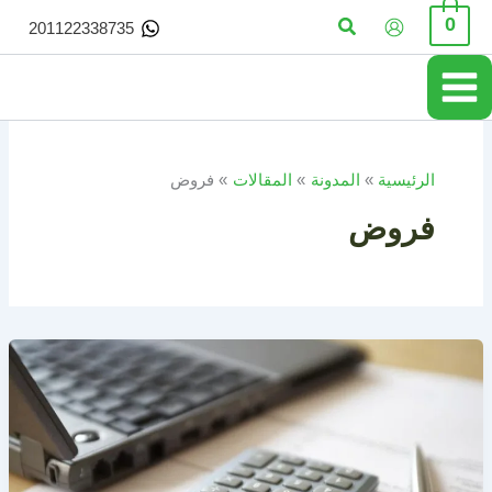
خطي
البحث
0
201122338735
لى
لمحتوى
الرئيسية
المدونة
المقالات
فروض
فروض