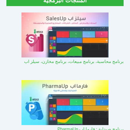
المنتجات البرمجية
برنامج محاسبة، برنامج مبيعات، برنامج مخازن، سيلز اب
برنامج صيدلية : فارما اب PharmaUp​