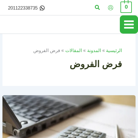
خطي
البحث
0
201122338735
لى
لمحتوى
الرئيسية
المدونة
المقالات
فرض الفروض
فرض الفروض